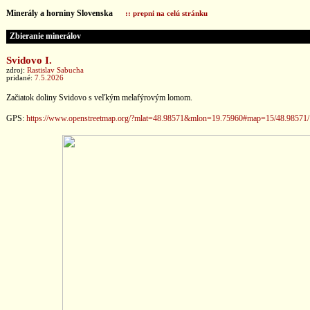
Minerály a horniny Slovenska
:: prepni na celú stránku
Zbieranie minerálov
Svidovo I.
zdroj:
Rastislav Sabucha
pridané:
7.5.2026
Začiatok doliny Svidovo s veľkým melafýrovým lomom.
GPS:
https://www.openstreetmap.org/?mlat=48.98571&mlon=19.75960#map=15/48.98571