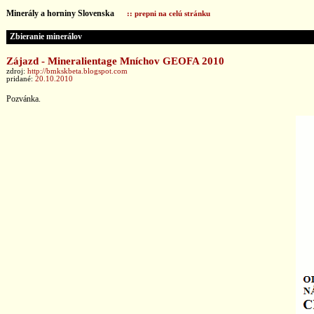
Minerály a horniny Slovenska
:: prepni na celú stránku
Zbieranie minerálov
Zájazd - Mineralientage Mníchov GEOFA 2010
zdroj:
http://bmkskbeta.blogspot.com
pridané:
20.10.2010
Pozvánka.