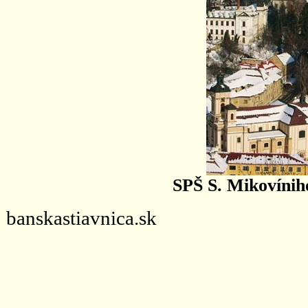
SPŠ S. Mikovínih
banskastiavnica.sk