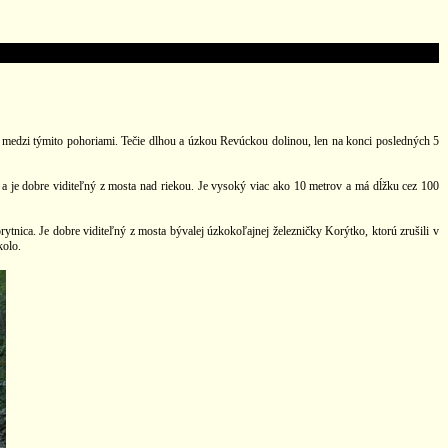
u medzi týmito pohoriami. Tečie dlhou a úzkou Revúckou dolinou, len na konci posledných 5
a je dobre viditeľný z mosta nad riekou. Je vysoký viac ako 10 metrov a má dĺžku cez 100
nica. Je dobre viditeľný z mosta bývalej úzkokoľajnej železničky Korýtko, ktorú zrušili v
kolo.