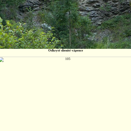
Odkryté slienité vápence