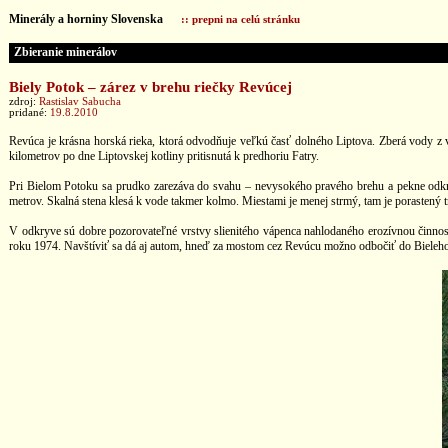
Minerály a horniny Slovenska
:: prepni na celú stránku
Zbieranie minerálov
Biely Potok – zárez v brehu riečky Revúcej
zdroj:
Rastislav Sabucha
pridané:
19.8.2010
Revúca je krásna horská rieka, ktorá odvodňuje veľkú časť dolného Liptova. Zberá vody z 
kilometrov po dne Liptovskej kotliny pritisnutá k predhoriu Fatry.
Pri Bielom Potoku sa prudko zarezáva do svahu – nevysokého pravého brehu a pekne odkrýv
metrov. Skalná stena klesá k vode takmer kolmo. Miestami je menej strmý, tam je porastený 
V odkryve sú dobre pozorovateľné vrstvy slienitého vápenca nahlodaného erozívnou činnosť
roku 1974. Navštíviť sa dá aj autom, hneď za mostom cez Revúcu možno odbočiť do Bieleho