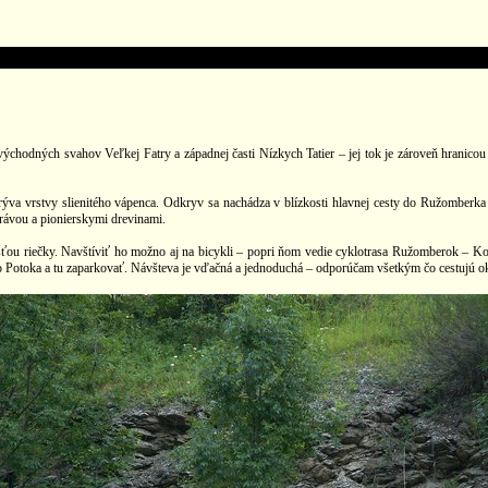
východných svahov Veľkej Fatry a západnej časti Nízkych Tatier – jej tok je zároveň hranico
a vrstvy slienitého vápenca. Odkryv sa nachádza v blízkosti hlavnej cesty do Ružomberka 
trávou a pionierskymi drevinami.
ou riečky. Navštíviť ho možno aj na bicykli – popri ňom vedie cyklotrasa Ružomberok – Koryt
 Potoka a tu zaparkovať. Návšteva je vďačná a jednoduchá – odporúčam všetkým čo cestujú o