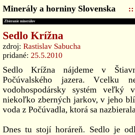
Minerály a horniny Slovenska
:
Zbieranie minerálov
Sedlo Krížna
zdroj:
Rastislav Sabucha
pridané:
25.5.2010
Sedlo Krížna nájdeme v Štiavn
Počúvalského jazera. Vcelku n
vodohospodársky systém veľký v
niekoľko zberných jarkov, v jeho blí
voda z Počúvadla, ktorá sa nazbieral
Dnes tu stojí horáreň. Sedlo je o