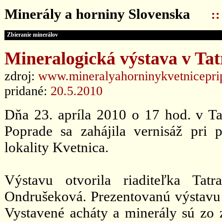
Minerály a horniny Slovenska
:
Zbieranie minerálov
Mineralogická výstava v Tat
zdroj:
www.mineralyahorninykvetnicepri
pridané:
20.5.2010
Dňa 23. apríla 2010 o 17 hod. v Tat
Poprade sa zahájila vernisáž pri p
lokality Kvetnica.
Výstavu otvorila riaditeľka Tat
Ondrušeková. Prezentovanú výstavu 
Vystavené acháty a minerály sú zo 