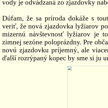
vody je odvádzaná zo zjazdovky nabok
Dúfam, že sa príroda dokáže s tou
veriť, že nová zjazdovka lyžiarov p
mizernú návštevnosť lyžiarov je 
zimnej sezóne poloprázdny. Pre obč
novú zjazdovku príjemný, ale viace
ďalší rozrýpaný kopec by sme si ju ur