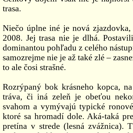
trasa.
Niečo úplne iné je nová zjazdovka,
2008. Jej trasa nie je dlhá. Postavil
dominantou pohľadu z celého nástupn
samozrejme nie je až také zlé – zasne
to ale čosi strašné.
Rozrýpaný bok krásneho kopca, na 
tráva, či iná zeleň je obeťou neko
svahom a vymývajú typické ronové 
ktoré sa hromadí dole. Aká-taká pre
pretína v strede (lesná zvážnica). 