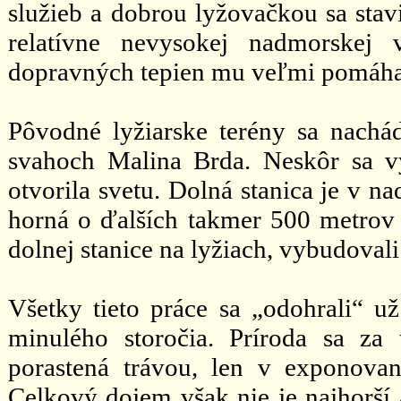
služieb a dobrou lyžovačkou sa stav
relatívne nevysokej nadmorskej 
dopravných tepien mu veľmi pomáha
Pôvodné lyžiarske terény sa nachád
svahoch Malina Brda. Neskôr sa vy
otvorila svetu. Dolná stanica je v 
horná o ďalších takmer 500 metrov 
dolnej stanice na lyžiach, vybudovali
Všetky tieto práce sa „odohrali“ už
minulého storočia. Príroda sa za 
porastená trávou, len v exponova
Celkový dojem však nie je najhorší a