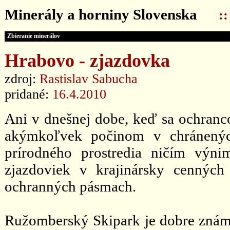
Minerály a horniny Slovenska
:
Zbieranie minerálov
Hrabovo - zjazdovka
zdroj:
Rastislav Sabucha
pridané:
16.4.2010
Ani v dnešnej dobe, keď sa ochranc
akýmkoľvek počinom v chránených
prírodného prostredia ničím výn
zjazdoviek v krajinársky cenných
ochranných pásmach.
Ružomberský Skipark je dobre známe