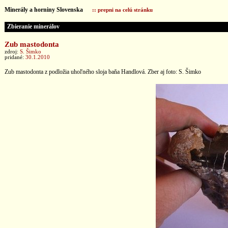
Minerály a horniny Slovenska
:: prepni na celú stránku
Zbieranie minerálov
Zub mastodonta
zdroj:
S. Šimko
pridané:
30.1.2010
Zub mastodonta z podložia uhoľného sloja baňa Handlová. Zber aj foto: S. Šimko