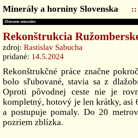
Minerály a horniny Slovenska
:
Zbieranie minerálov
Rekonštrukcia Ružomberskej
zdroj:
Rastislav Sabucha
pridané:
14.5.2024
Rekonštrukčné práce značne pokroč
bolo sľubované, stavia sa z dlažo
Oproti pôvodnej ceste nie je rovn
kompletný, hotový je len krátky, asi
a postupuje pomaly. Do 20 metro
pozriem zblízka.