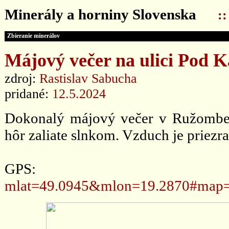
Minerály a horniny Slovenska
:
Zbieranie minerálov
Májový večer na ulici Pod K
zdroj:
Rastislav Sabucha
pridané:
12.5.2024
Dokonalý májový večer v Ružomberk
hôr zaliate slnkom. Vzduch je priez
GPS
mlat=49.0945&mlon=19.2870#map=