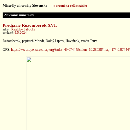
Minerály a horniny Slovenska
:: prepni na celú stránku
Zbieranie minerálov
Predjarie Ružomberok XVI.
zdroj:
Rastislav Sabucha
pridané:
8.5.2024
Ružomberok, papiereň Mondi, Dolný Liptov, Havránok, vzadu Tatry.
GPS:
https://www.openstreetmap.org/?mlat=49.07444&mlon=19.28538#map=17/49.07444