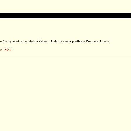
 diaľničný most ponad dolinu Žabovo. Celkom vzadu predhorie Predného Choča.
/19.28521