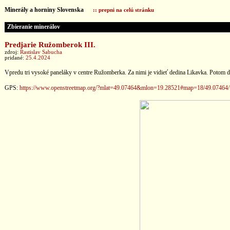
Minerály a horniny Slovenska
:: prepni na celú stránku
Zbieranie minerálov
Predjarie Ružomberok III.
zdroj:
Rastislav Sabucha
pridané:
25.4.2024
Vpredu tri vysoké paneláky v centre Ružomberka. Za nimi je vidieť dedina Likavka. Potom
GPS:
https://www.openstreetmap.org/?mlat=49.07464&mlon=19.28521#map=18/49.07464