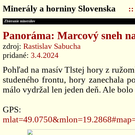
Minerály a horniny Slovenska
:
Zbieranie minerálov
Panoráma: Marcový sneh na 
zdroj:
Rastislav Sabucha
pridané:
3.4.2024
Pohľad na masív Tlstej hory z ružom
studeného frontu, hory zanechala p
málo vydržal len jeden deň. Ale bolo
GPS
mlat=49.0750&mlon=19.2868#map=