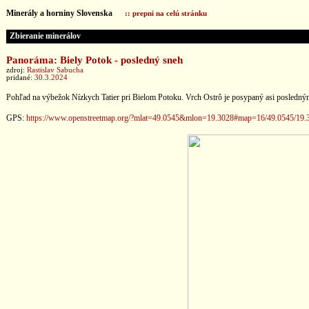
Minerály a horniny Slovenska
:: prepni na celú stránku
Zbieranie minerálov
Panoráma: Biely Potok - posledný sneh
zdroj:
Rastislav Sabucha
pridané:
30.3.2024
Pohľad na výbežok Nízkych Tatier pri Bielom Potoku. Vrch Ostrô je posypaný asi posledným s
GPS:
https://www.openstreetmap.org/?mlat=49.0545&mlon=19.3028#map=16/49.0545/19.