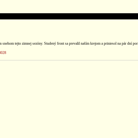
nehom tejto zimnej sezóny. Studený front sa prevalil naším krejom a priniesol na pár dní por
3028