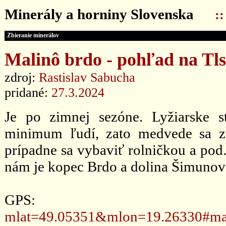
Minerály a horniny Slovenska
:
Zbieranie minerálov
Malinô brdo - pohľad na Tls
zdroj:
Rastislav Sabucha
pridané:
27.3.2024
Je po zimnej sezóne. Lyžiarske s
minimum ľudí, zato medvede sa zo
prípadne sa vybaviť rolničkou a pod.
nám je kopec Brdo a dolina Šimunov
GPS
mlat=49.05351&mlon=19.26330#ma