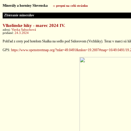
Minerály a horniny Slovenska
:: prepni na celú stránku
Zbieranie minerálov
Vlkolínske lúky - marec 2024 IV.
zdroj:
Vierka Sabuchová
pridané:
24.3.2024
Pohľad z cesty pod hotelom Skalka na sedlo pod Sidorovom (Vrchlúky). Teraz v marci sú lú
GPS:
https://www.openstreetmap.org/?mlat=49.0491&mlon=19.2697#map=16/49.0491/19.