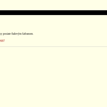
ky posiate fialovým šafranom.
2697