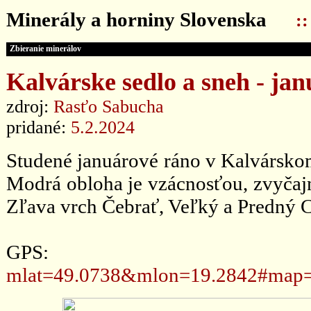
Minerály a horniny Slovenska
:
Zbieranie minerálov
Kalvárske sedlo a sneh - ja
zdroj:
Rasťo Sabucha
pridané:
5.2.2024
Studené januárové ráno v Kalvárskom 
Modrá obloha je vzácnosťou, zvyčajn
Zľava vrch Čebrať, Veľký a Predný C
GPS
mlat=49.0738&mlon=19.2842#map=