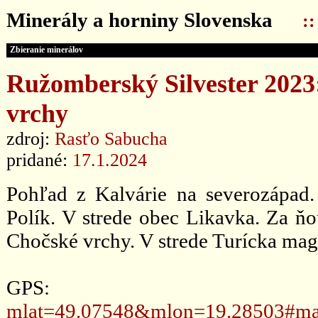
Minerály a horniny Slovenska
:
Zbieranie minerálov
Ružomberský Silvester 202
vrchy
zdroj:
Rasťo Sabucha
pridané:
17.1.2024
Pohľad z Kalvárie na severozápad
Polík. V strede obec Likavka. Za 
Chočské vrchy. V strede Turícka ma
GPS
mlat=49.07548&mlon=19.28503#ma