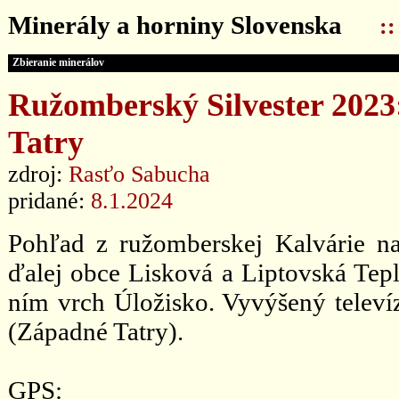
Minerály a horniny Slovenska
:
Zbieranie minerálov
Ružomberský Silvester 2023
Tatry
zdroj:
Rasťo Sabucha
pridané:
8.1.2024
Pohľad z ružomberskej Kalvárie n
ďalej obce Lisková a Liptovská Tepl
ním vrch Úložisko. Vyvýšený televí
(Západné Tatry).
GPS