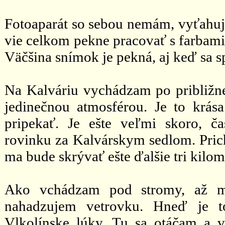
Fotoaparát so sebou nemám, vyťahuj
vie celkom pekne pracovať s farbami.
Väčšina snímok je pekná, aj keď sa s
Na Kalváriu vychádzam po približne
jedinečnou atmosférou. Je to krás
pripekať. Je ešte veľmi skoro, 
rovinku za Kalvárskym sedlom. Prichá
ma bude skrývať ešte ďalšie tri kilo
Ako vchádzam pod stromy, až ma
nahadzujem vetrovku. Hneď je to
Vlkolínske lúky. Tu sa otáčam a 