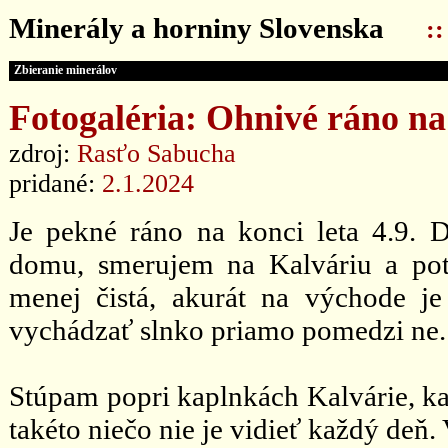
Minerály a horniny Slovenska
:
Zbieranie minerálov
Fotogaléria: Ohnivé ráno na
zdroj:
Rasťo Sabucha
pridané:
2.1.2024
Je pekné ráno na konci leta 4.9.
domu, smerujem na Kalváriu a pot
menej čistá, akurát na východe j
vychádzať slnko priamo pomedzi ne.
Stúpam popri kaplnkách Kalvárie, ka
takéto niečo nie je vidieť každý deň