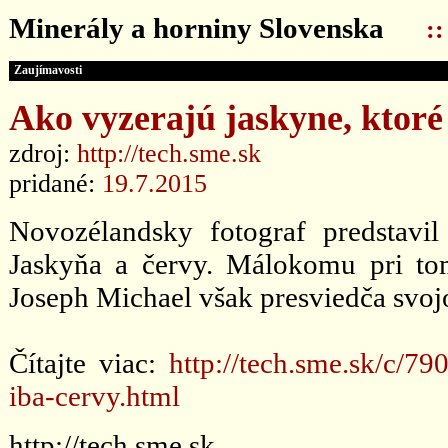
Minerály a horniny Slovenska
:
Zaujímavosti
Ako vyzerajú jaskyne, ktoré
zdroj:
http://tech.sme.sk
pridané:
19.7.2015
Novozélandsky fotograf predstavil 
Jaskyňa a červy. Málokomu pri tom
Joseph Michael však presviedča svoj
Čítajte viac:
http://tech.sme.sk/c/7
iba-cervy.html
http://tech.sme.sk