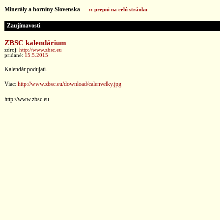
Minerály a horniny Slovenska
:: prepni na celú stránku
Zaujímavosti
ZBSC kalendárium
zdroj:
http://www.zbsc.eu
pridané:
15.5.2015
Kalendár podujatí.
Viac:
http://www.zbsc.eu/download/calenvelky.jpg
http://www.zbsc.eu