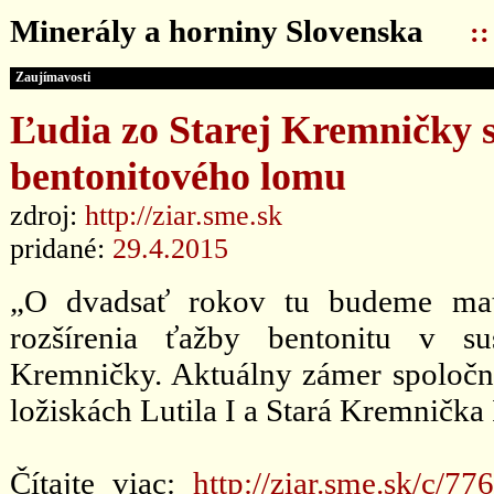
Minerály a horniny Slovenska
:
Zaujímavosti
Ľudia zo Starej Kremničky s
bentonitového lomu
zdroj:
http://ziar.sme.sk
pridané:
29.4.2015
„O dvadsať rokov tu budeme mať
rozšírenia ťažby bentonitu v su
Kremničky. Aktuálny zámer spoločn
ložiskách Lutila I a Stará Kremnička I
Čítajte viac:
http://ziar.sme.sk/c/7