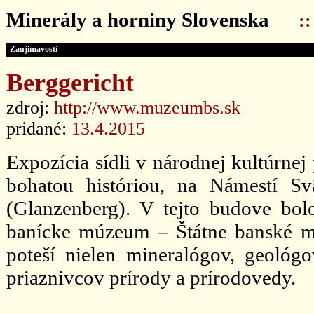
Minerály a horniny Slovenska
:
Zaujímavosti
Berggericht
zdroj:
http://www.muzeumbs.sk
pridané:
13.4.2015
Expozícia sídli v národnej kultúrnej
bohatou históriou, na Námestí Sv
(Glanzenberg). V tejto budove bol
banícke múzeum – Štátne banské m
poteší nielen mineralógov, geológo
priaznivcov prírody a prírodovedy.