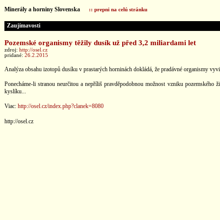
Minerály a horniny Slovenska
:: prepni na celú stránku
Zaujímavosti
Pozemské organismy těžily dusík už před 3,2 miliardami let
zdroj:
http://osel.cz
pridané:
26.2.2015
Analýza obsahu izotopů dusíku v prastarých horninách dokládá, že pradávné organismy vyvinu
Ponecháme-li stranou neurčitou a nepříliš pravděpodobnou možnost vzniku pozemského život
kyslíku...
Viac:
http://osel.cz/index.php?clanek=8080
http://osel.cz