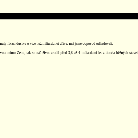
ly fixaci dusíku o více než miliardu let dříve, než jsme doposud odhadovali.
a mimo Zemi, tak se náš život zrodil před 3,8 až 4 miliardami let z docela běžných staveb