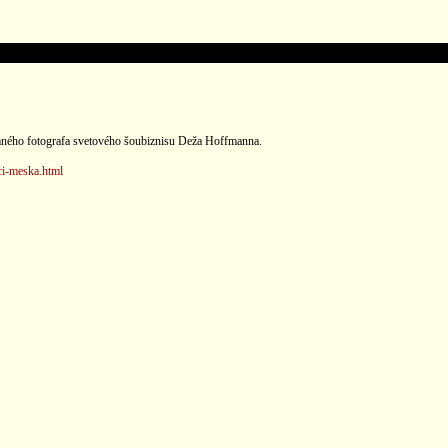
amného fotografa svetového šoubiznisu Deža Hoffmanna.
ci-meska.html