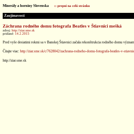
Minerály a horniny Slovenska
:: prepni na celú stránku
Zaujímavosti
Záchrana rodného domu fotografa Beatles v Štiavnici mešká
zdroj:
http://ziar.sme.sk
pridané:
14.2.2015
Pred vyše desiatimi rokmi sa v Banskej Štiavnici začala rekonštrukcia rodného domu význ
Čítajte viac:
http://ziar.sme.sk/c/7628042/zachrana-rodneho-domu-fotografa-beatles-v-stiavni
http://ziar.sme.sk