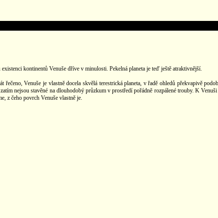
stenci kontinentů Venuše dříve v minulosti. Pekelná planeta je teď ještě atraktivnější.
t řečeno, Venuše je vlastně docela skvělá terestrická planeta, v řadě ohledů překvapivě podob
atím nejsou stavěné na dlouhodobý průzkum v prostředí pořádně rozpálené trouby. K Venuši s
me, z čeho povrch Venuše vlastně je.