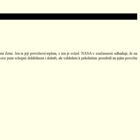
ná Zemi. Jen ta její povrchová teplota, s tou je svízel. NASA v současnosti odhaduje, že na
ice jsme schopní dohlédnout i doletět, ale vzhledem k pekelnému prostředí na jejím povrchu