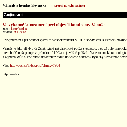
Minerály a horniny Slovenska
:: prepni na celú stránku
Zaujímavosti
Ve výkonné laboratorní peci objevili kontinenty Venuše
zdroj:
http://osel.cz
pridané:
9.1.2015
Přinejmenším s její pomocí vyčetli z dat spektrometru VIRTIS sondy Venus Express možnou exi
Venuše je jako zlé dvojče Země, které má chronické potíže s teplotou. Jak už bylo mnohokrá
povrchu Venuše panuje v průměru 464 °C a to je vážně průšvih. Naše kosmické technologie z
a zejména kvůli šíleně husté atmosféře z oxidu uhličitého s mračny kyseliny sírové moc neví
Viac:
http://osel.cz/index.php?clanek=7984
http://osel.cz