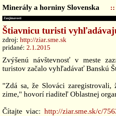
Minerály a horniny Slovenska
:
Zaujímavosti
Štiavnicu turisti vyhľadáva
zdroj:
http://ziar.sme.sk
pridané:
2.1.2015
Zvýšenú návštevnosť v meste zaz
turistov začalo vyhľadávať Banskú Št
"Zdá sa, že Slováci zaregistrovali, 
zime," hovorí riaditeľ Oblastnej orga
Čítajte viac:
http://ziar.sme.sk/c/75