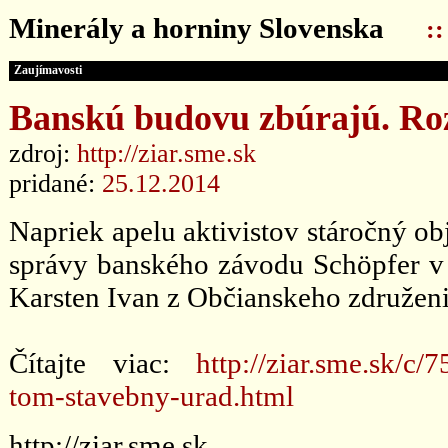
Minerály a horniny Slovenska
:
Zaujímavosti
Banskú budovu zbúrajú. Roz
zdroj:
http://ziar.sme.sk
pridané:
25.12.2014
Napriek apelu aktivistov stáročný ob
správy banského závodu Schöpfer v
Karsten Ivan z Občianskeho združeni
Čítajte viac:
http://ziar.sme.sk/c
tom-stavebny-urad.html
http://ziar.sme.sk