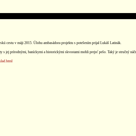
skú cestu v máji 2015. Úlohu ambasádora projektu s potešením prijal Lukáš Latinák.
esty s jej prírodnými, baníckymi a historickými skvostami mohli prejsť pešo. Taký je stručný náč
klad.html