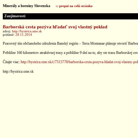
Minerály a horniny Slovenska
:: prepni na celú stránku
Zaujímavosti
Barborská cesta pozýva hľadať svoj vlastný poklad
zdroj:
http://bystrica.sme.sk
pridané:
28.11.2014
Pracovný tím občianskeho združenia Banský región – Terra Montanae plánuje otvoriť Barbor
Približne 160 kilometrov atraktívnej trasy a približne 9 dní na to, aby ste trasu Barborskej c
Čítajte viac:
http://bystrica.sme.sk/c/7515778/barborska-cesta-pozyva-hladat-svoj-vlastny-po
http://bystrica.sme.sk