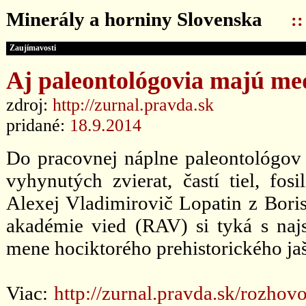
Minerály a horniny Slovenska
:
Zaujímavosti
Aj paleontológovia majú me
zdroj:
http://zurnal.pravda.sk
pridané:
18.9.2014
Do pracovnej náplne paleontológov p
vyhynutých zvierat, častí tiel, fo
Alexej Vladimirovič Lopatin z Boris
akadémie vied (RAV) si tyká s najs
mene hociktorého prehistorického jaš
Viac:
http://zurnal.pravda.sk/rozho