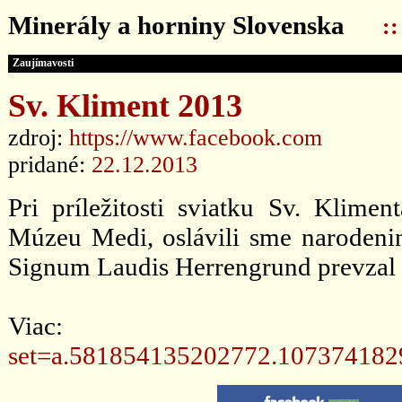
Minerály a horniny Slovenska
:
Zaujímavosti
Sv. Kliment 2013
zdroj:
https://www.facebook.com
pridané:
22.12.2013
Pri príležitosti sviatku Sv. Klime
Múzeu Medi, oslávili sme narodenin
Signum Laudis Herrengrund prevzal 
Viac
set=a.581854135202772.10737418