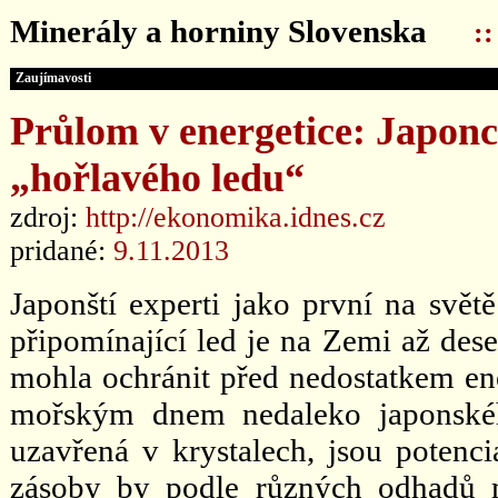
Minerály a horniny Slovenska
:
Zaujímavosti
Průlom v energetice: Japonci
„hořlavého ledu“
zdroj:
http://ekonomika.idnes.cz
pridané:
9.11.2013
Japonští experti jako první na svět
připomínající led je na Zemi až dese
mohla ochránit před nedostatkem ene
mořským dnem nedaleko japonskéh
uzavřená v krystalech, jsou potenci
zásoby by podle různých odhadů 