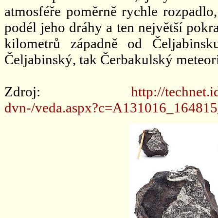
atmosféře poměrně rychle rozpadlo,
podél jeho dráhy a ten největší pokra
kilometrů západně od Čeljabinsk
Čeljabinský, tak Čerbakulský meteori
Zdroj:
http://technet.
dvn-/veda.aspx?c=A131016_16481