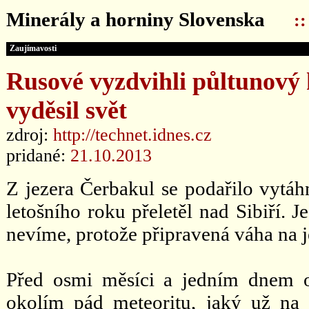
Minerály a horniny Slovenska
:
Zaujímavosti
Rusové vyzdvihli půltunový 
vyděsil svět
zdroj:
http://technet.idnes.cz
pridané:
21.10.2013
Z jezera Čerbakul se podařilo vytáhn
letošního roku přeletěl nad Sibiří. J
nevíme, protože připravená váha na j
Před osmi měsíci a jedním dnem o
okolím pád meteoritu, jaký už na