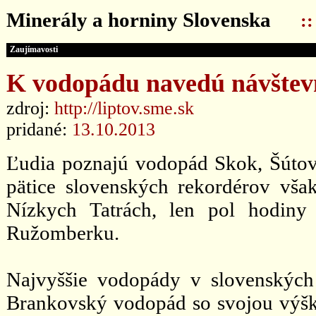
Minerály a horniny Slovenska
:
Zaujímavosti
K vodopádu navedú návštev
zdroj:
http://liptov.sme.sk
pridané:
13.10.2013
Ľudia poznajú vodopád Skok, Šúto
pätice slovenských rekordérov vša
Nízkych Tatrách, len pol hodiny
Ružomberku.
Najvyššie vodopády v slovenských
Brankovský vodopád so svojou výšk