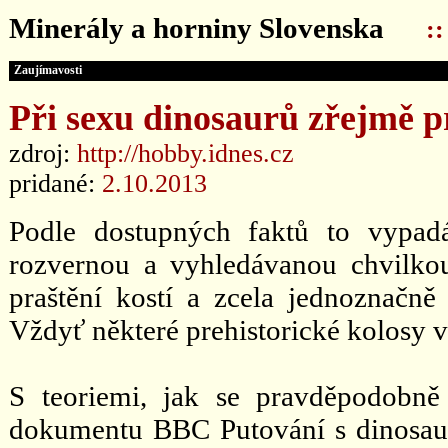
Minerály a horniny Slovenska
:
Zaujímavosti
Při sexu dinosaurů zřejmě pr
zdroj:
http://hobby.idnes.cz
pridané:
2.10.2013
Podle dostupných faktů to vypad
rozvernou a vyhledávanou chvilko
praštění kostí a zcela jednoznačně
Vždyť některé prehistorické kolosy vá
S teoriemi, jak se pravděpodobně p
dokumentu BBC Putování s dinosaur