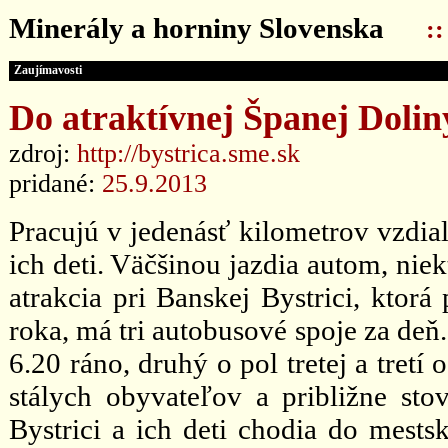
Minerály a horniny Slovenska
:
Zaujímavosti
Do atraktívnej Španej Doliny
zdroj:
http://bystrica.sme.sk
pridané:
25.9.2013
Pracujú v jedenásť kilometrov vzdial
ich deti. Väčšinou jazdia autom, niek
atrakcia pri Banskej Bystrici, ktorá
roka, má tri autobusové spoje za deň
6.20 ráno, druhý o pol tretej a tretí
stálych obyvateľov a približne sto
Bystrici a ich deti chodia do mests