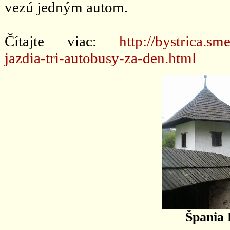
vezú jedným autom.
Čítajte viac:
http://bystrica.sm
jazdia-tri-autobusy-za-den.html
Špania 