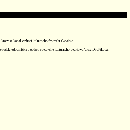
torý sa konal v rámci kultúrneho festivalu Capalest.
ovedala odborníčka v oblasti svetového kultúrneho dedičstva Viera Dvořáková.