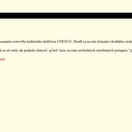
oznamu svetového kultúrneho dedičstva UNESCO. Zhodli sa na tom účastníci okrúhleho stola, k
 sa od vtedy ale podarilo obnoviť, aj keď často za cenu nevhodných stavebnných postupov," p
html