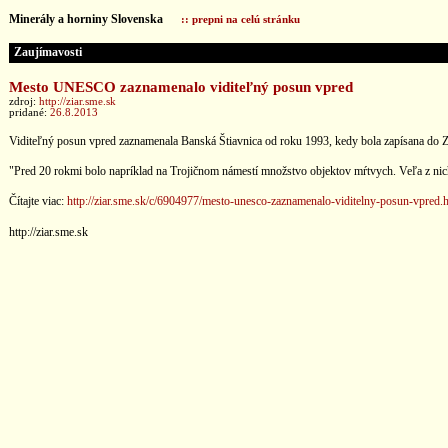
Minerály a horniny Slovenska
:: prepni na celú stránku
Zaujímavosti
Mesto UNESCO zaznamenalo viditeľný posun vpred
zdroj:
http://ziar.sme.sk
pridané:
26.8.2013
Viditeľný posun vpred zaznamenala Banská Štiavnica od roku 1993, kedy bola zapísana do Z
"Pred 20 rokmi bolo napríklad na Trojičnom námestí množstvo objektov mŕtvych. Veľa z nich
Čítajte viac:
http://ziar.sme.sk/c/6904977/mesto-unesco-zaznamenalo-viditelny-posun-vpred.
http://ziar.sme.sk