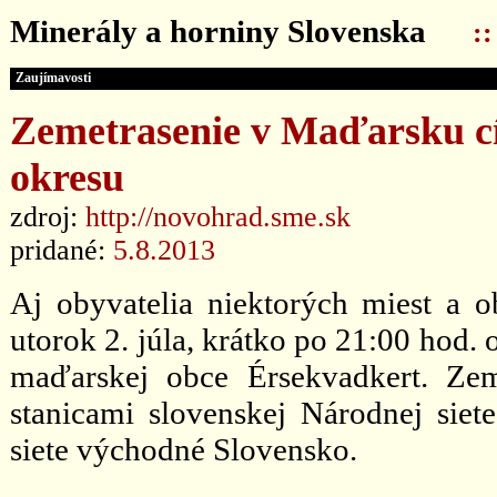
Minerály a horniny Slovenska
:
Zaujímavosti
Zemetrasenie v Maďarsku cít
okresu
zdroj:
http://novohrad.sme.sk
pridané:
5.8.2013
Aj obyvatelia niektorých miest a o
utorok 2. júla, krátko po 21:00 hod.
maďarskej obce Érsekvadkert. Ze
stanicami slovenskej Národnej siet
siete východné Slovensko.