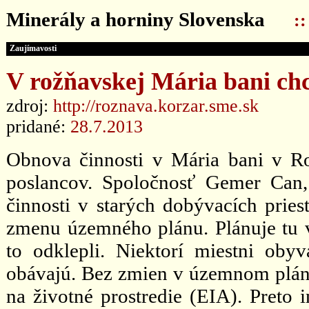
Minerály a horniny Slovenska
:
Zaujímavosti
V rožňavskej Mária bani ch
zdroj:
http://roznava.korzar.sme.sk
pridané:
28.7.2013
Obnova činnosti v Mária bani v Ro
poslancov. Spoločnosť Gemer Can, 
činnosti v starých dobývacích pries
zmenu územného plánu. Plánuje tu v
to odklepli. Niektorí miestni obyv
obávajú. Bez zmien v územnom plá
na životné prostredie (EIA). Preto