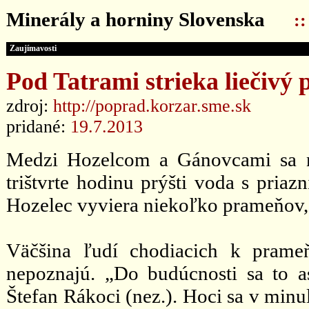
Minerály a horniny Slovenska
:
Zaujímavosti
Pod Tatrami strieka liečivý 
zdroj:
http://poprad.korzar.sme.sk
pridané:
19.7.2013
Medzi Hozelcom a Gánovcami sa n
trištvrte hodinu prýšti voda s priaz
Hozelec vyviera niekoľko prameňov, a
Väčšina ľudí chodiacich k prameň
nepoznajú. „Do budúcnosti sa to a
Štefan Rákoci (nez.). Hoci sa v minu