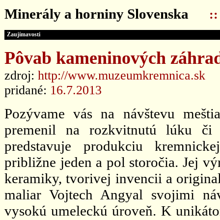
Minerály a horniny Slovenska
:
Zaujímavosti
Pôvab kameninových záhra
zdroj:
http://www.muzeumkremnica.sk
pridané:
16.7.2013
Pozývame vás na návštevu mešti
premenil na rozkvitnutú lúku či
predstavuje produkciu kremnicke
približne jeden a pol storočia. Jej 
keramiky, tvorivej invencii a origin
maliar Vojtech Angyal svojimi n
vysokú umeleckú úroveň. K unikátom