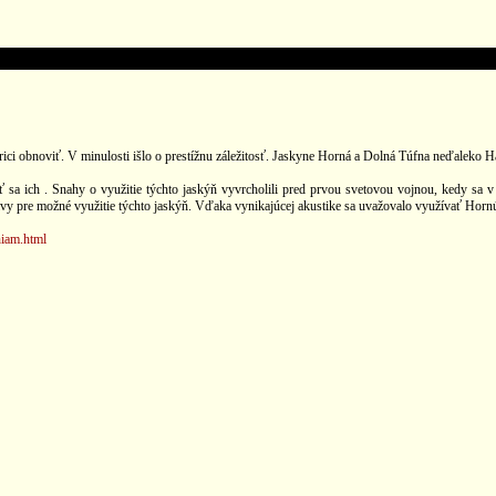
trici obnoviť. V minulosti išlo o prestížnu záležitosť. Jaskyne Horná a Dolná Túfna neďaleko
iť sa ich . Snahy o využitie týchto jaskýň vyvrcholili pred prvou svetovou vojnou, kedy sa 
y pre možné využitie týchto jaskýň. Vďaka vynikajúcej akustike sa uvažovalo využívať Hornú T
niam.html