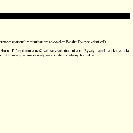
 Harmanca znamenali v minulosti pre obyvateľov Banskej Bystrice veľmi veľa.
v Hornej Túfnej dokonca uvažovalo so zriadením tančiarne. Bývalý majiteľ banskobystrickej
úfnu nielen pre tanečné účely, ale aj stretnutia debatných krúžkov.