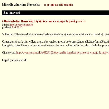
Minerály a horniny Slovenska
:: prepni na celú stránku
Zaujímavosti
Obyvatelia Banskej Bystrice sa vracajú k jaskyniam
zdroj:
http://bystrica.sme.sk
pridané:
9.6.2013
V Hornej Túfnej sa už síce tancovať nebude, tradíciu výletov k nej však chcú v Banskej Bys
Organizovali sa k nim výlety a pre obyvateľov mesta bolo prestížnou záležitosťou zúčastn
Hungárie Szász Károly dal vybudovať nielen chodník na Hornú Túfnu, ale rozbehol aj príprav
Čítajte viac:
http://bystrica.sme.sk/c/6824163/obyvatelia-banskej-bystrice-sa-vracaju-k-jasky
http://bystrica.sme.sk