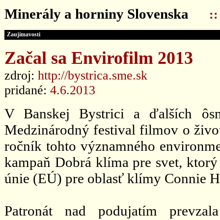
Minerály a horniny Slovenska
:
Zaujímavosti
Začal sa Envirofilm 2013
zdroj:
http://bystrica.sme.sk
pridané:
4.6.2013
V Banskej Bystrici a ďalších ôs
Medzinárodný festival filmov o ži
ročník tohto významného environme
kampaň Dobrá klíma pre svet, ktor
únie (EÚ) pre oblasť klímy Connie 
Patronát nad podujatím prevzal