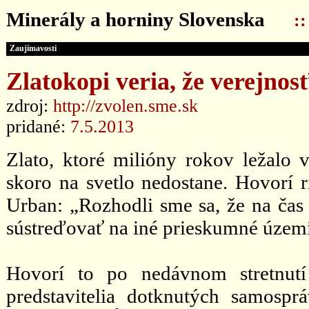
Minerály a horniny Slovenska
:
Zaujímavosti
Zlatokopi veria, že verejnos
zdroj:
http://zvolen.sme.sk
pridané:
7.5.2013
Zlato, ktoré milióny rokov ležalo 
skoro na svetlo nedostane. Hovorí 
Urban: „Rozhodli sme sa, že na čas
sústreďovať na iné prieskumné územ
Hovorí to po nedávnom stretnutí
predstavitelia dotknutých samosprá