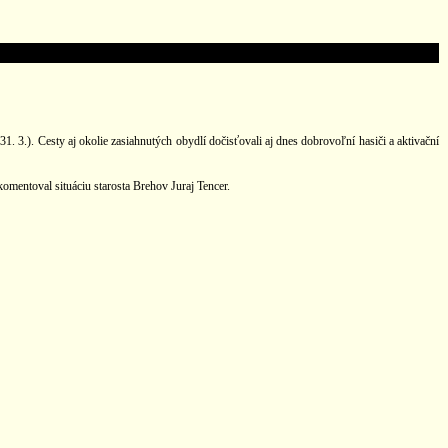
. 3.). Cesty aj okolie zasiahnutých obydlí dočisťovali aj dnes dobrovoľní hasiči a aktivační
komentoval situáciu starosta Brehov Juraj Tencer.