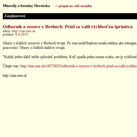
Minerály a horniny Slovenska
:: prepni na celú stránku
Zaujímavosti
Odborník o zosuve v Brehoch: Prúd sa valil rýchlosťou šprintéra
zdroj:
http://ziar.sme.sk
pridané:
8.4.2013
Obavy z ďalších zosuvov v Brehoch trvajú. Po tom nedeľňajšom ostala roklina ako tobogan. Ob
pracovníci. Obavy z ďalších dažďov trvajú.
"Každý jeden dážď môže spôsobiť problémy. Keď spadla jedna strana svahu, nie je vylúčené, ž
Čítajte viac:
http://ziar.sme.sk/c/6755635/odbornik-o-zosuve-v-brehoch-prud-sa-valil-rychlos
http://ziar.sme.sk