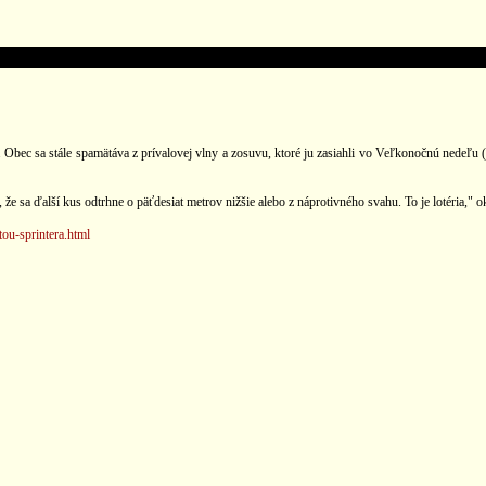
ec sa stále spamätáva z prívalovej vlny a zosuvu, ktoré ju zasiahli vo Veľkonočnú nedeľu (31
e sa ďalší kus odtrhne o päťdesiat metrov nižšie alebo z náprotivného svahu. To je lotéria," o
tou-sprintera.html