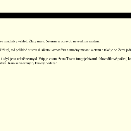
pivě mladistvý vzhled. Žlutý měsíc Saturnu je opravdu nevšedním místem.
čně žlutý, má pořádně hustou dusíkatou atmosféru s mračny metanu a etanu a také je po Zemi jed
yž je to určitě nesmysl. Vtip je v tom, že na Titanu funguje bizarní uhlovodíkové počasí, k
áterů. Kam se všechny ty krátery poděly?