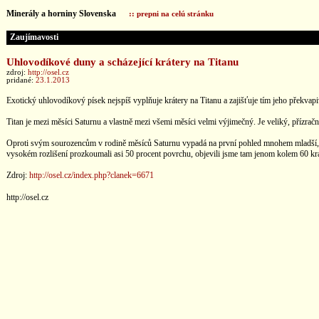
Minerály a horniny Slovenska
:: prepni na celú stránku
Zaujímavosti
Uhlovodíkové duny a scházející krátery na Titanu
zdroj:
http://osel.cz
pridané:
23.1.2013
Exotický uhlovodíkový písek nejspíš vyplňuje krátery na Titanu a zajišťuje tím jeho překva
Titan je mezi měsíci Saturnu a vlastně mezi všemi měsíci velmi výjimečný. Je veliký, přízra
Oproti svým sourozencům v rodině měsíců Saturnu vypadá na první pohled mnohem mladší, i kd
vysokém rozlišení prozkoumali asi 50 procent povrchu, objevili jsme tam jenom kolem 60 kr
Zdroj:
http://osel.cz/index.php?clanek=6671
http://osel.cz