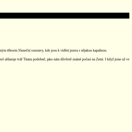
iným tělesem Sluneční soustavy, kde jsou k vidění jezera s nějakou kapalinou.
teré uhlazuje tvář Titanu podobně, jako nám důvěrně známé počasí na Zemi. I když jsme už ve