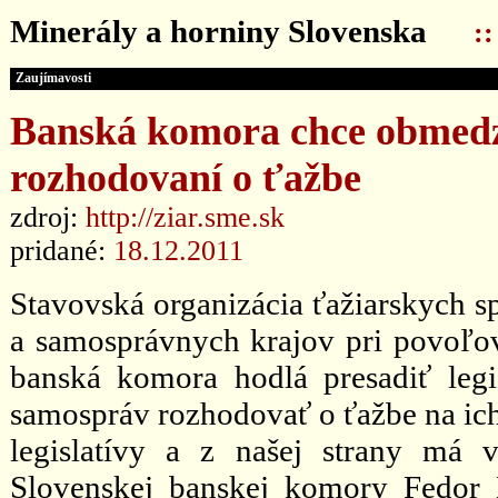
Minerály a horniny Slovenska
:
Zaujímavosti
Banská komora chce obmedz
rozhodovaní o ťažbe
zdroj:
http://ziar.sme.sk
pridané:
18.12.2011
Stavovská organizácia ťažiarskych sp
a samosprávnych krajov pri povoľo
banská komora hodlá presadiť legi
samospráv rozhodovať o ťažbe na ic
legislatívy a z našej strany má v
Slovenskej banskej komory Fedor 