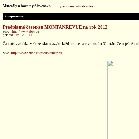
Minerály a horniny Slovenska
:: prepni na celú stránku
Zaujímavosti
Predplatné časopisu MONTANREVUE na rok 2012
zdroj:
http://www.zbsc.eu
pridané:
16.12.2011
Časopis vychádza v slovenskom jazyku každé tri mesiace v rozsahu 32 strán. Cena jedného čísla
Viac:
http://www.zbsc.eu/predplatne.php