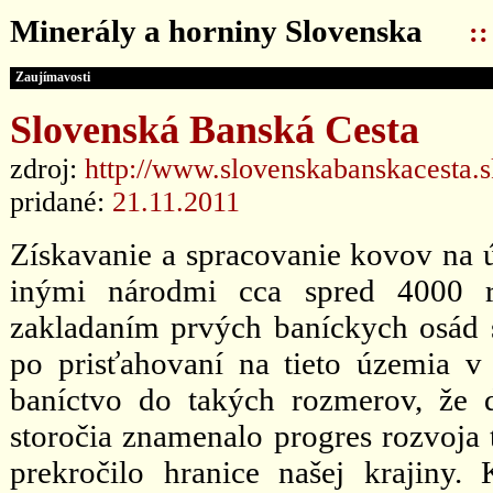
Minerály a horniny Slovenska
:
Zaujímavosti
Slovenská Banská Cesta
zdroj:
http://www.slovenskabanskacesta.s
pridané:
21.11.2011
Získavanie a spracovanie kovov na ú
inými národmi cca spred 4000 r
zakladaním prvých baníckych osád s
po prisťahovaní na tieto územia v 2
baníctvo do takých rozmerov, že 
storočia znamenalo progres rozvoj
prekročilo hranice našej krajiny.